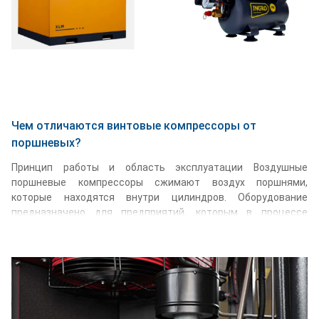
Подробнее...
Чем отличаются винтовые компрессоры от
поршневых?
Принцип работы и область эксплуатации Воздушные
поршневые компрессоры сжимают воздух поршнями,
которые находятся внутри цилиндров. Оборудование
предназначено для предприятий, которым в процессе
работы не требуется большого количества воздуха.
Промышленные модели чаще всего требуются при
проведении гаражных и строительных работ. Винтовые
компрессоры оснащены двумя роторами, которые
вращаются в противоположных направлениях. За счет этого
происходит сжатие воздуха, находящегося между этими
элементами. Винтовой компрессор используется