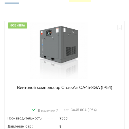
ХИТ
АКЦИЯ
РЕКОМЕНДУЕМ
Винтовой компрессор Dali DL-15/10RA-F
арт.
DL-15/10RA-F
В наличии 9
Производитель­ность:
2100
Давление, бар :
10