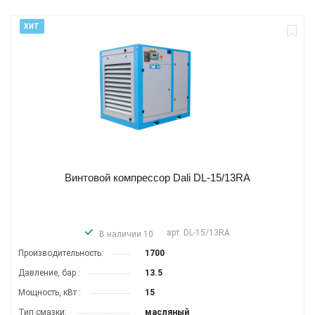
ХИТ
Винтовой компрессор Dali DL-15/13RA
арт.
DL-15/13RA
В наличии 10
Производитель­ность:
1700
Давление, бар :
13.5
Мощность, кВт :
15
Тип смазки:
масляный