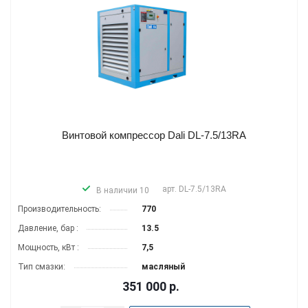
Винтовой компрессор Dali DL-7.5/13RA
арт.
DL-7.5/13RA
В наличии 10
Производитель­ность:
770
Давление, бар :
13.5
Мощность, кВт :
7,5
Тип смазки:
масляный
351 000
р.