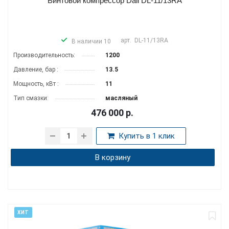
Винтовой компрессор Dali DL-11/13RA
арт.
DL-11/13RA
В наличии 10
Производитель­ность:
1200
Давление, бар :
13.5
Мощность, кВт :
11
Тип смазки:
масляный
476 000
р.
Купить в 1 клик
В корзину
ХИТ