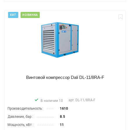
ХИТ
НОВИНКА
Винтовой компрессор Dali DL-11/8RA-F
арт.
DL-11/8RA-F
В наличии 10
Производитель­ность:
1610
Давление, бар :
8.5
Мощность, кВт :
11