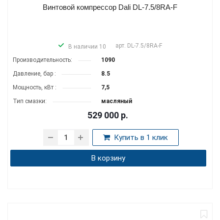
Винтовой компрессор Dali DL-7.5/8RA-F
арт.
DL-7.5/8RA-F
В наличии 10
Производитель­ность:
1090
Давление, бар :
8.5
Мощность, кВт :
7,5
Тип смазки:
масляный
529 000
р.
Купить в 1 клик
В корзину