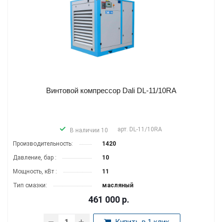
Винтовой компрессор Dali DL-11/10RA
арт.
DL-11/10RA
В наличии 10
Производитель­ность:
1420
Давление, бар :
10
Мощность, кВт :
11
Тип смазки:
масляный
461 000
р.
Купить в 1 клик