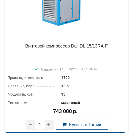
Винтовой компрессор Dali DL-15/13RA-F
арт.
DL-15/13RA-F
В наличии 10
Производитель­ность:
1700
Давление, бар :
13.5
Мощность, кВт :
15
Тип смазки:
масляный
743 000
р.
Купить в 1 клик