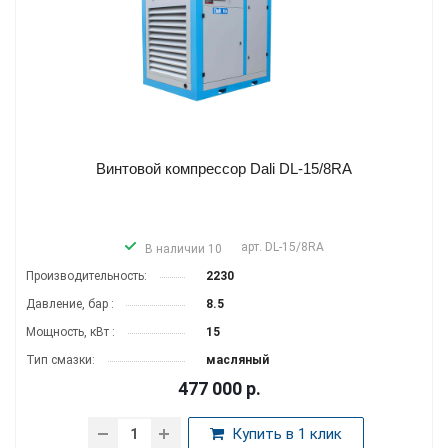
Винтовой компрессор Dali DL-15/8RA
арт.
DL-15/8RA
В наличии 10
Производитель­ность:
2230
Давление, бар :
8.5
Мощность, кВт :
15
Тип смазки:
масляный
477 000
р.
Купить в 1 клик