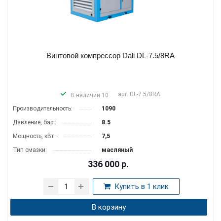
Винтовой компрессор Dali DL-7.5/8RA
арт.
DL-7.5/8RA
В наличии 10
Производитель­ность:
1090
Давление, бар :
8.5
Мощность, кВт :
7,5
Тип смазки:
масляный
336 000
р.
Купить в 1 клик
В корзину