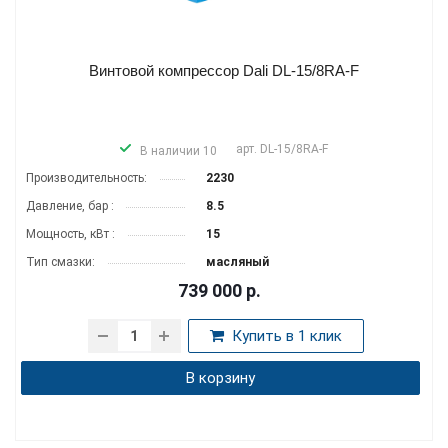
Винтовой компрессор Dali DL-15/8RA-F
арт.
DL-15/8RA-F
В наличии 10
Производитель­ность:
2230
Давление, бар :
8.5
Мощность, кВт :
15
Тип смазки:
масляный
739 000
р.
Купить в 1 клик
В корзину