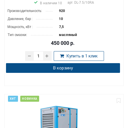
арт.
DL-7.5/10RA
В наличии 10
Производитель­ность:
920
Давление, бар :
10
Мощность, кВт :
7,5
Тип смазки:
масляный
450 000
р.
Купить в 1 клик
В корзину
ХИТ
НОВИНКА