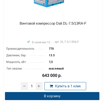
Винтовой компрессор Dali DL-7.5/13RA-F
арт.
DL-7.5/13RA-F
В наличии 10
Производитель­ность:
770
Давление, бар :
13.5
Мощность, кВт :
7,5
Тип смазки:
масляный
643 000
р.
Купить в 1 клик
В корзину