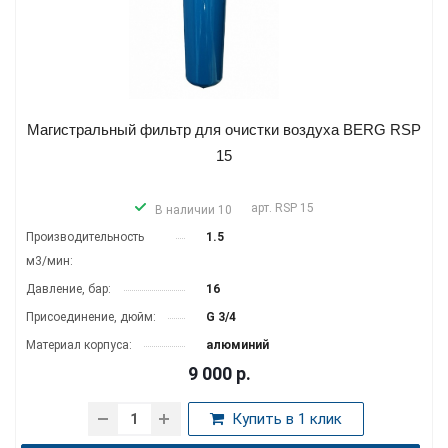
Магистральный фильтр для очистки воздуха BERG RSP
15
арт.
RSP 15
В наличии 10
Производитель­ность
1.5
м3/мин:
Давление, бар:
16
Присоединение, дюйм:
G 3/4
Материал корпуса:
алюминий
9 000
р.
Купить в 1 клик