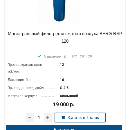
Магистральный фильтр для сжатого воздуха BERG RSP
120
арт.
RSP 120
В наличии 10
Производитель­ность
12
м3/мин:
Давление, бар:
16
Присоединение, дюйм:
G 2.5
Материал корпуса:
алюминий
19 000
р.
Купить в 1 клик
В корзину