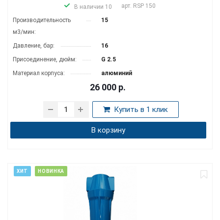
арт.
RSP 150
В наличии 10
Производитель­ность
15
м3/мин:
Давление, бар:
16
Присоединение, дюйм:
G 2.5
Материал корпуса:
алюминий
26 000
р.
Купить в 1 клик
В корзину
ХИТ
НОВИНКА