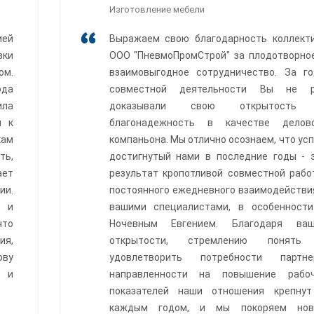
Изготовление мебели
ией
Выражаем свою благодарность коллект
вки
ООО "ПневмоПромСтрой" за плодотворно
ом.
взаимовыгодное сотрудничество. За г
ода
совместной деятельности Вы не р
ила
доказывали свою открытость
й к
благонадежность в качестве делов
кам
компаньона. Мы отлично осознаем, что усп
ть,
достигнутый нами в последние годы - 
ает
результат кропотливой совместной рабо
ии.
постоянного ежедневного взаимодействи
 и
вашими специалистами, в особенност
что
Ночевным Евгением. Благодаря ваш
ия,
открытости, стремлению понять
ову
удовлетворить потребности партне
и и
направленности на повышение рабо
показателей наши отношения крепну
каждым годом, и мы покоряем нов