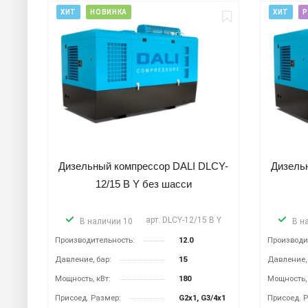
ХИТ
НОВИНКА
ХИТ
Р
Дизельный компрессор DALI DLCY-
Дизель
12/15 B Y без шасси
арт.
DLCY-12/15 B Y
В наличии 10
В н
Производительность:
12.0
Производи
Давление, бар:
15
Давление, 
Мощность, кВт:
180
Мощность, 
Присоед. Размер:
G2x1, G3/4x1
Присоед. 