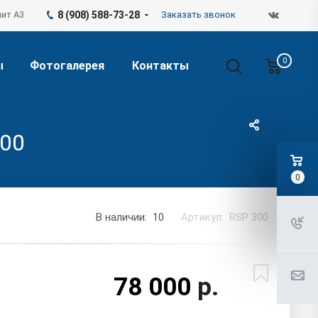
лит А3
8 (908) 588-73-28
Заказать звонок
0
ы
Фотогалерея
Контакты
300
0
В наличии: 10
Артикул: RSP 300
78 000
р.