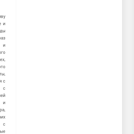
иву
е и
оды
аз
 и
ого
ех,
это
ты,
я с
и с
ей
 и
ра,
чих
т с
ые