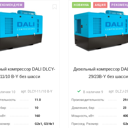
ЕКОМЕНДУЕМ
НОВИНКА
АКЦИЯ
РЕКОМЕН
ный компрессор DALI DLCY-
Дизельный компрессор DAL
11/10 B-Y без шасси
29/23B-Y без шасси
арт.
DLCY-11/10 B-Y
арт.
DLZJ-2
аличии 10
В наличии 9
тельность:
11.0
Производительность:
29.
бар:
10
Давление, бар:
23
кВт:
160
Мощность, кВт:
400
Размер:
G2x1, G3/4x1
Присоед. Размер:
G2x