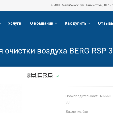
454085 Челябинск, ул. Танкистов, 187Б 
Услуги
О компании
Как купить
Отзыв
 очистки воздуха BERG RSP 
Производитель­ность м3/мин
30
Давление, бар