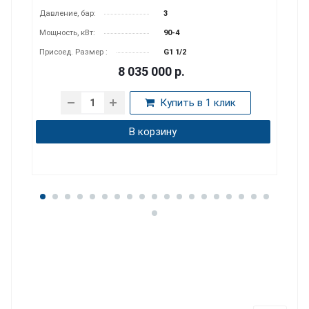
мин:
Давление, бар:
16
Присоединение, дюйм:
G 3/4
Материал корпуса:
алюминий
9 000
р.
в 1 клик
Купить в 1 клик
В корзину