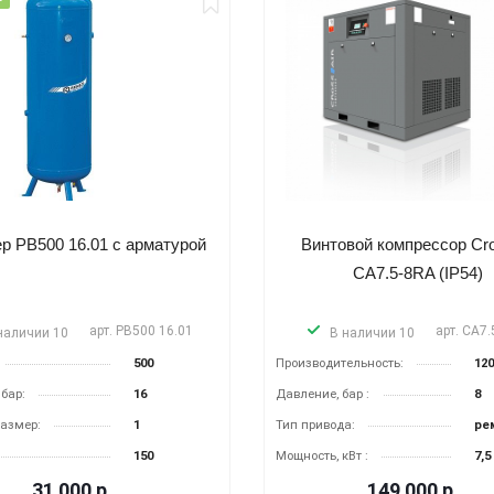
Винтовой компрессор CrossAir
Винтовой компресс
CA45-8GA (IP54)
CA18.5-10RA 
арт.
CA45-8GA (IP54)
ар
В наличии 7
В наличии 10
оизводитель­ность:
7500
Производитель­ность:
вление, бар :
8
Давление, бар :
п привода:
прямой
Тип привода:
щность, кВт :
45
Мощность, кВт :
665 000
р.
314 000