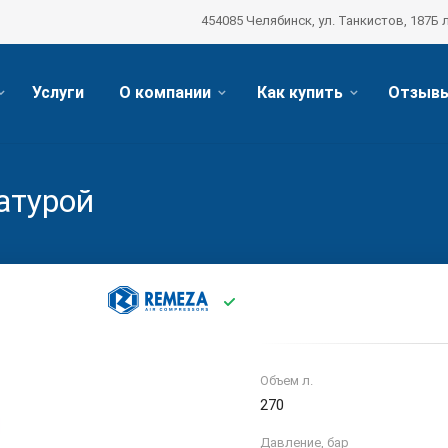
454085 Челябинск, ул. Танкистов, 187Б 
Услуги
О компании
Как купить
Отзыв
атурой
Объем л.
270
Давление, бар