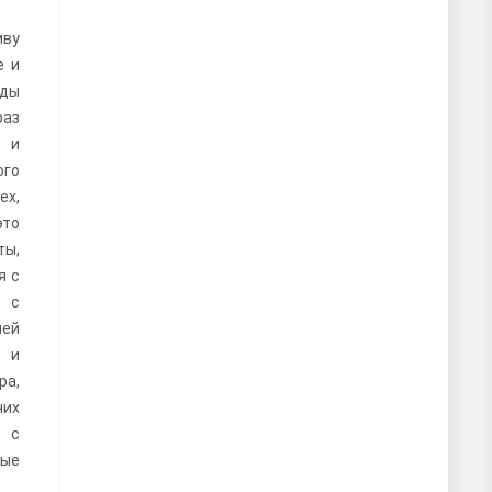
иву
е и
оды
аз
 и
ого
ех,
это
ты,
я с
и с
ей
 и
ра,
чих
т с
ые