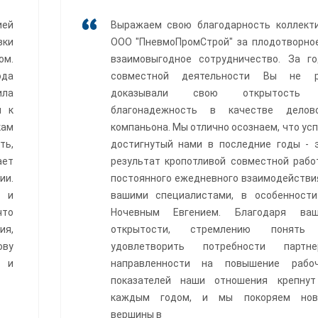
ией
Выражаем свою благодарность коллект
вки
ООО "ПневмоПромСтрой" за плодотворно
ом.
взаимовыгодное сотрудничество. За г
ода
совместной деятельности Вы не р
ила
доказывали свою открытость
й к
благонадежность в качестве делов
кам
компаньона. Мы отлично осознаем, что усп
ть,
достигнутый нами в последние годы - 
ает
результат кропотливой совместной рабо
ии.
постоянного ежедневного взаимодействи
 и
вашими специалистами, в особенност
что
Ночевным Евгением. Благодаря ваш
ия,
открытости, стремлению понять
ову
удовлетворить потребности партне
и и
направленности на повышение рабо
показателей наши отношения крепну
каждым годом, и мы покоряем нов
вершины в