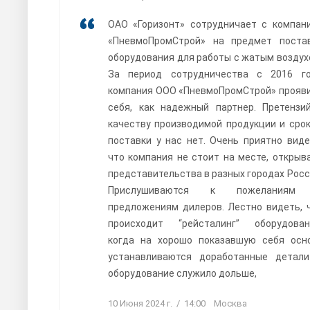
ОАО «Горизонт» сотрудничает с компан
«ПневмоПромСтрой» на предмет поста
оборудования для работы с жатым воздух
За период сотрудничества с 2016 г
компания ООО «ПневмоПромСтрой» прояв
себя, как надежный партнер. Претензи
качеству производимой продукции и сро
поставки у нас нет. Очень приятно виде
что компания не стоит на месте, открыв
представительства в разных городах Росс
Прислушиваются к пожеланиям
предложениям дилеров. Лестно видеть, 
происходит “рейсталинг” оборудован
когда на хорошо показавшую себя осн
устанавливаются доработанные детал
оборудование служило дольше,
10 Июня 2024 г. / 14:00 Москва