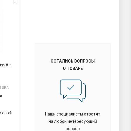
ОСТАЛИСЬ ВОПРОСЫ
ор CrossAir
Магистральный фильтр для очистки
О ТОВАРЕ
(IP54)
воздуха BERG RSP 600
т.
CA18.5-10RA
арт.
RSP 600
В наличии 8
Производитель­ность м3/
2700
60
мин:
10
Давление, бар:
12
ременной
Наши специалисты ответят
Присоединение, дюйм:
G 3
18,5
на любой интересующий
Материал корпуса:
алюминий
вопрос
р.