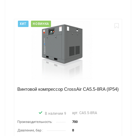
ХИТ
РЕКОМЕНДУЕМ
P54)
Магистральный фильтр для очистки воздуха
BERG RSP 900
арт.
RSP 900
В наличии 8
Производитель­ность м3/
90
мин:
Давление, бар:
12