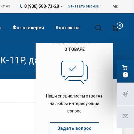
лит А3
8 (908) 588-73-28
Заказать звонок
0
ы
Фотогалерея
Контакты
ОСТАЛИСЬ ВОПРОСЫ
О ТОВАРЕ
-11Р, давление 10 бар
0
В наличии: 9
Артикул: ВК-11Р/10
Наши специалисты ответят
на любой интересующий
вопрос
265 000
р.
Задать вопрос