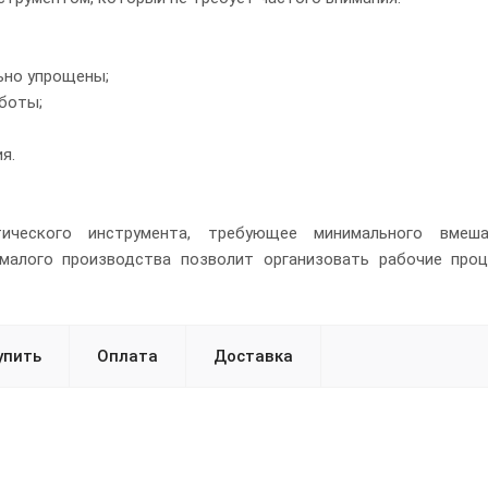
ьно упрощены;
аботы;
я.
ческого инструмента, требующее минимального вмешат
малого производства позволит организовать рабочие про
упить
Оплата
Доставка