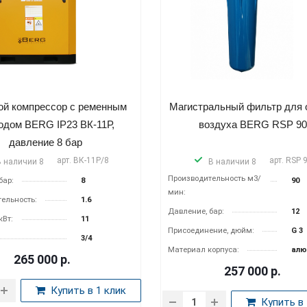
ой компрессор с ременным
Магистральный фильтр для 
одом BERG IP23 ВК-11Р,
воздуха BERG RSP 9
давление 8 бар
арт.
ВК-11Р/8
арт.
RSP 
В наличии 8
В наличии 8
Производитель­ность м3/
бар:
8
90
мин:
ельность:
1.6
Давление, бар:
12
кВт:
11
Присоединение, дюйм:
G 3
3/4
Материал корпуса:
алю
265 000
р.
257 000
р.
Купить в 1 клик
Купить в 