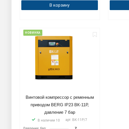
В корзину
НОВИНКА
Винтовой компрессор с ременным
приводом BERG IP23 ВК-11Р,
давление 7 бар
арт.
ВК-11Р/7
В наличии 10
Давление, бар:
7