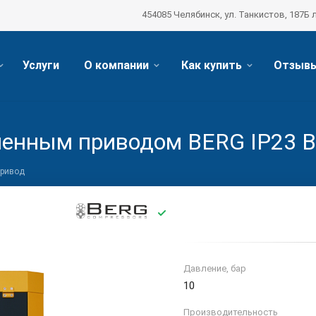
454085 Челябинск, ул. Танкистов, 187Б 
Услуги
О компании
Как купить
Отзыв
менным приводом BERG IP23 ВК
привод
Давление, бар
10
Производительность