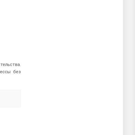
ельства.
цессы без