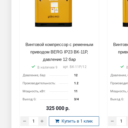
Винтовой компрессор с ременным
Винтов
приводом BERG IP23 ВК-11Р,
прив
давление 12 бар
арт.
ВК-11Р/12
В наличии 9
Давление, бар:
12
Давление, 
Производительность:
1.2
Производит
Мощность, кВт:
11
Мощность, 
Выход G:
3/4
Выход G:
325 000
р.
Купить в 1 клик