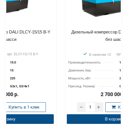
Дизельный компрессор DALI DLCY-15/15 B-Y
без шасси
арт.
DLCY-15/15 B-Y
В наличии 10
Производительность:
15.0
Давление, бар:
15
Мощность, кВт:
220
Присоед. Размер:
G2x1, G3/4x1
2 700 000
р.
Купить в 1 клик
В корзину