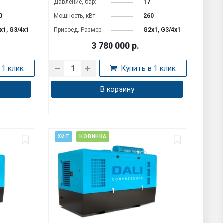
Давление, бар:
17
0
Мощность, кВт:
260
x1, G3/4x1
Присоед. Размер:
G2x1, G3/4x1
3 780 000
р.
 1 клик
Купить в 1 клик
В корзину
ХИТ
НОВИНКА