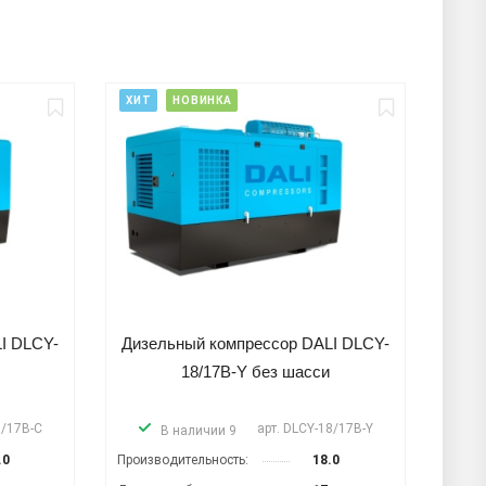
ХИТ
НОВИНКА
I DLCY-
Дизельный компрессор DALI DLCY-
18/17B-Y без шасси
8/17B-C
арт.
DLCY-18/17B-Y
В наличии 9
.0
Производительность:
18.0