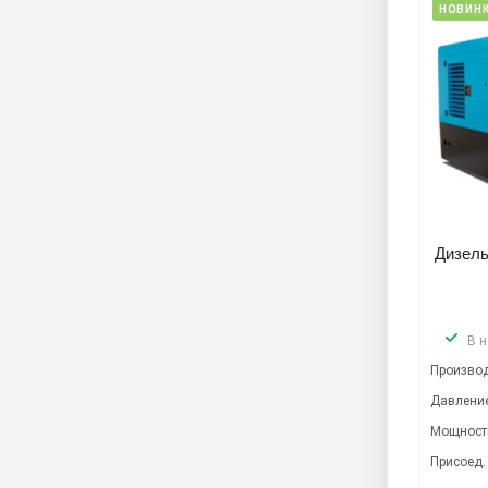
НОВИН
Дизель
В 
Производ
Давление
Мощность
Присоед.