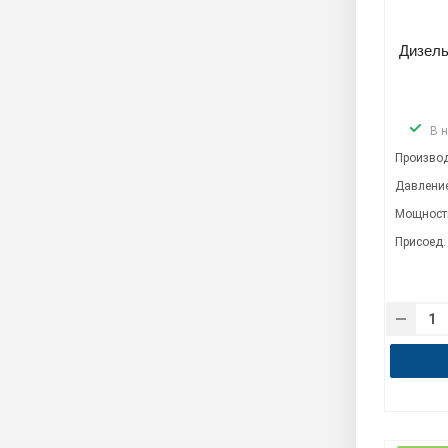
Дизель
В 
Производ
Давление
Мощность
Присоед.