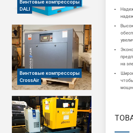
Винтовые компрессоры
DALI
Надеж
надеж
Высок
обесп
увели
Экон
предп
на эл
Винтовые компрессоры
Широк
CrossAir
чтобы
мощно
ТОВА