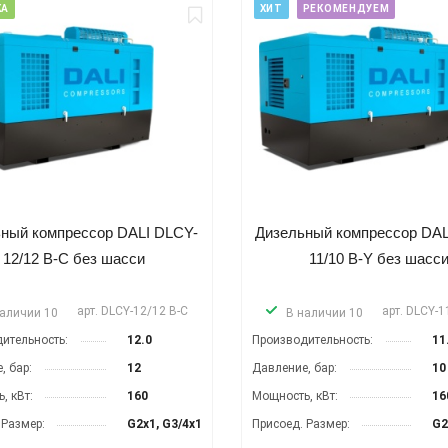
КА
ХИТ
РЕКОМЕНДУЕМ
ный компрессор DALI DLCY-
Дизельный компрессор DAL
12/12 B-C без шасси
11/10 B-Y без шасс
арт.
DLCY-12/12 B-C
арт.
DLCY-1
наличии 10
В наличии 10
ительность:
12.0
Производительность:
11
, бар:
12
Давление, бар:
10
, кВт:
160
Мощность, кВт:
16
 Размер:
G2x1, G3/4x1
Присоед. Размер:
G2