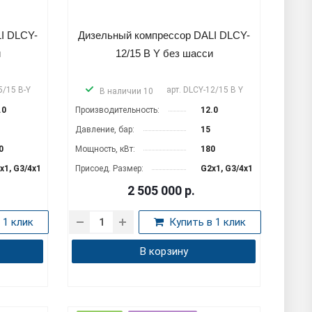
I DLCY-
Дизельный компрессор DALI DLCY-
и
12/15 B Y без шасси
5/15 B-Y
арт.
DLCY-12/15 B Y
В наличии 10
.0
Производительность:
12.0
Давление, бар:
15
0
Мощность, кВт:
180
x1, G3/4x1
Присоед. Размер:
G2x1, G3/4x1
2 505 000
р.
 1 клик
Купить в 1 клик
В корзину