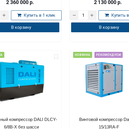
2 360 000
р.
2 130 000
р.
Купить в 1 клик
Купить в
В корзину
В корзину
КА
НОВИНКА
РЕКОМЕНДУЕМ
ный компрессор DALI DLCY-
Винтовой компрессор Dal
6/8B-X без шасси
15/13RA-F