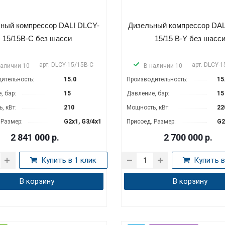
ный компрессор DALI DLCY-
Дизельный компрессор DAL
15/15B-C без шасси
15/15 B-Y без шасс
арт.
DLCY-15/15B-C
арт.
DLCY-1
наличии 10
В наличии 10
ительность:
15.0
Производительность:
15
, бар:
15
Давление, бар:
15
, кВт:
210
Мощность, кВт:
22
 Размер:
G2x1, G3/4x1
Присоед. Размер:
G2
2 841 000
р.
2 700 000
р.
Купить в 1 клик
Купить в
В корзину
В корзину