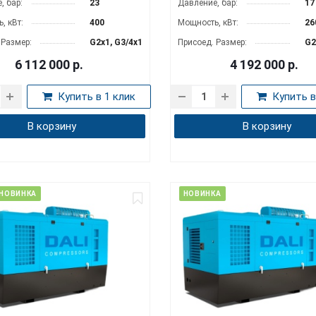
, бар:
23
Давление, бар:
17
, кВт:
400
Мощность, кВт:
26
 Размер:
G2x1, G3/4x1
Присоед. Размер:
G2
6 112 000
р.
4 192 000
р.
Купить в 1 клик
Купить в
В корзину
В корзину
НОВИНКА
НОВИНКА