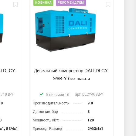
НОВИНКА
РЕКОМЕНДУЕМ
I DLCY-
Дизельный компрессор DALI DLCY-
и
9/8B-Y без шасси
1/10 B-Y
арт.
DLCY-9/8B-Y
В наличии 10
.0
Производительность:
9.0
Давление, бар:
8
0
Мощность, кВт:
120
x1, G3/4x1
Присоед. Размер:
2*G3/4x1