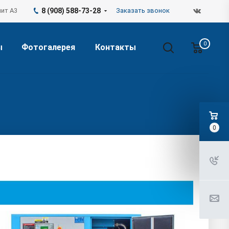
лит А3
8 (908) 588-73-28
Заказать звонок
0
ы
Фотогалерея
Контакты
0