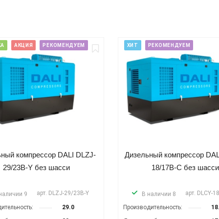
КА
АКЦИЯ
РЕКОМЕНДУЕМ
ХИТ
РЕКОМЕНДУЕМ
ный компрессор DALI DLZJ-
Дизельный компрессор DAL
29/23B-Y без шасси
18/17B-C без шасси
арт.
DLZJ-29/23B-Y
арт.
DLCY-1
наличии 9
В наличии 8
ительность:
29.0
Производительность:
18