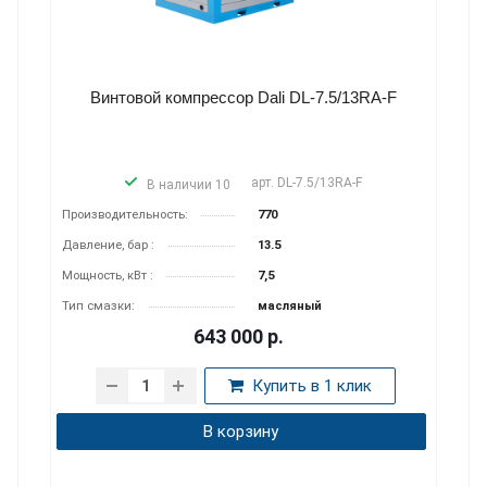
-F
Дизельный компрессор DALI DLCY-15/15 B-Y
без шасси
арт.
DLCY-15/15 B-Y
В наличии 10
Производительность:
15.0
Давление, бар:
15
Мощность, кВт:
220
Присоед. Размер:
G2x1, G3/4x1
2 700 000
р.
Купить в 1 клик
В корзину