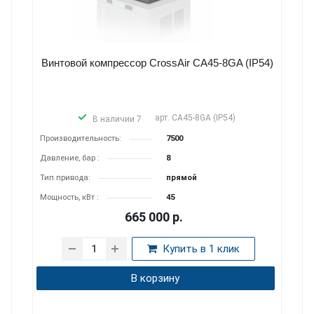
45-8GA (IP54)
Винтовой компрессор CrossAir CA18.5-1
(IP54)
 (IP54)
арт.
CA18.5-10RA
В наличии 10
Производитель­ность:
2700
Давление, бар :
10
Тип привода:
ременной
Мощность, кВт :
18,5
314 000
р.
1 клик
Купить в 1 клик
В корзину